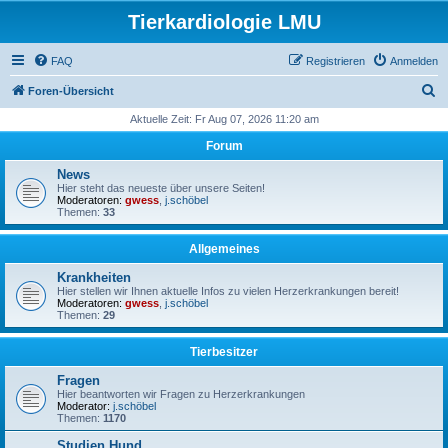
Tierkardiologie LMU
FAQ
Registrieren
Anmelden
S
Foren-Übersicht
u
Aktuelle Zeit: Fr Aug 07, 2026 11:20 am
c
Forum
h
News
e
Hier steht das neueste über unsere Seiten!
Moderatoren:
gwess
,
j.schöbel
Themen:
33
Allgemeines
Krankheiten
Hier stellen wir Ihnen aktuelle Infos zu vielen Herzerkrankungen bereit!
Moderatoren:
gwess
,
j.schöbel
Themen:
29
Tierbesitzer
Fragen
Hier beantworten wir Fragen zu Herzerkrankungen
Moderator:
j.schöbel
Themen:
1170
Studien Hund