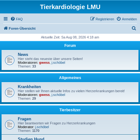
Tierkardiologie LMU
FAQ
Registrieren
Anmelden
S
Foren-Übersicht
u
Aktuelle Zeit: Sa Aug 08, 2026 4:18 am
c
Forum
h
News
e
Hier steht das neueste über unsere Seiten!
Moderatoren:
gwess
,
j.schöbel
Themen:
33
Allgemeines
Krankheiten
Hier stellen wir Ihnen aktuelle Infos zu vielen Herzerkrankungen bereit!
Moderatoren:
gwess
,
j.schöbel
Themen:
29
Tierbesitzer
Fragen
Hier beantworten wir Fragen zu Herzerkrankungen
Moderator:
j.schöbel
Themen:
1170
Studien Hund