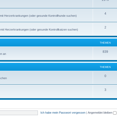
4
de mit Herzerkrankungen (oder gesunde Kontrollhunde suchen)
2
en mit Herzerkrankungen (oder gesunde Kontrollkatzen suchen)
THEMEN
839
en an
THEMEN
0
schen
3
Ich habe mein Passwort vergessen
|
Angemeldet bleiben