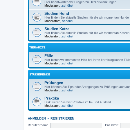
Hier beantworten wir Fragen zu Herzerkrankungen
Moderator:
j.schöbel
Studien Hund
Hier finden Sie aktuelle Studien, für die wir momentan Hun
Moderator:
j.schöbel
Studien Katze
Hier finden Sie aktuelle Studien, für die wir momentan Katz
Moderator:
j.schöbel
TIERÄRZTE
Fälle
Hier bieten wir momentan Hilfe bei Ihren kardiologischen Fäll
Moderator:
j.schöbel
STUDIERENDE
Prüfungen
Hier können Sie Tips oder Anregungen zu Prüfungen austau
Moderator:
j.schöbel
Praktika
Diskutieren Sie hier Praktika im In- und Ausland
Moderator:
j.schöbel
ANMELDEN
•
REGISTRIEREN
Benutzername:
Passwort: