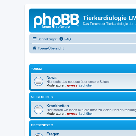
Tierkardiologie L
Das Forum der Tierkardiologie der
Schnellzugriff
FAQ
Foren-Übersicht
FORUM
News
Hier steht das neueste über unsere Seiten!
Moderatoren:
gwess
,
j.schöbel
ALLGEMEINES
Krankheiten
Hier stellen wir Ihnen aktuelle Infos zu vielen Herzerkrankung
Moderatoren:
gwess
,
j.schöbel
TIERBESITZER
Fragen