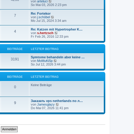
N
von
arteluci
B
e
So Mai 03, 2026 2:23 pm
e
u
i
e
t
Re: Fortekor
7
s
r
N
von
j.schöbel
t
a
e
Mo Jul 15, 2024 3:34 am
e
g
u
r
e
Re: Katzen mit Hypertropher K…
B
4
s
N
von
s.hertzsch
e
t
e
Fr Feb 26, 2016 12:33 pm
i
e
u
t
r
e
r
B
s
a
BEITRÄGE
LETZTER BEITRAG
e
t
g
i
e
t
Symtome behandeln aber keine …
r
3191
r
N
von
MoMuKiSp
B
a
e
So Jul 12, 2026 3:44 pm
e
g
u
i
e
t
s
r
BEITRÄGE
LETZTER BEITRAG
t
a
e
g
Keine Beiträge
r
0
B
e
i
t
Заказать vps netherlands по л…
9
r
N
von
Jamesglazy
a
e
Do Mai 07, 2026 11:41 pm
g
u
e
s
t
e
r
B