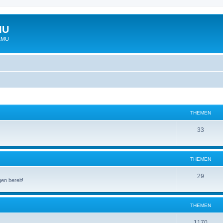
MU
 LMU
THEMEN
33
THEMEN
29
en bereit!
THEMEN
1170