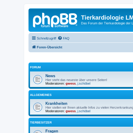
Tierkardiologie L
Das Forum der Tierkardiologie der
Schnellzugriff
FAQ
Foren-Übersicht
FORUM
News
Hier steht das neueste über unsere Seiten!
Moderatoren:
gwess
,
j.schöbel
ALLGEMEINES
Krankheiten
Hier stellen wir Ihnen aktuelle Infos zu vielen Herzerkrankung
Moderatoren:
gwess
,
j.schöbel
TIERBESITZER
Fragen