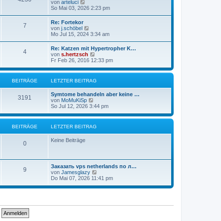
N
von
arteluci
B
e
So Mai 03, 2026 2:23 pm
e
u
i
e
t
Re: Fortekor
7
s
r
N
von
j.schöbel
t
a
e
Mo Jul 15, 2024 3:34 am
e
g
u
r
e
Re: Katzen mit Hypertropher K…
B
4
s
N
von
s.hertzsch
e
t
e
Fr Feb 26, 2016 12:33 pm
i
e
u
t
r
e
r
B
s
a
BEITRÄGE
LETZTER BEITRAG
e
t
g
i
e
t
Symtome behandeln aber keine …
r
3191
r
N
von
MoMuKiSp
B
a
e
So Jul 12, 2026 3:44 pm
e
g
u
i
e
t
s
r
BEITRÄGE
LETZTER BEITRAG
t
a
e
g
Keine Beiträge
r
0
B
e
i
t
Заказать vps netherlands по л…
9
r
N
von
Jamesglazy
a
e
Do Mai 07, 2026 11:41 pm
g
u
e
s
t
e
r
B