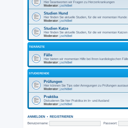
Hier beantworten wir Fragen zu Herzerkrankungen
Moderator:
j.schöbel
Studien Hund
Hier finden Sie aktuelle Studien, für die wir momentan Hun
Moderator:
j.schöbel
Studien Katze
Hier finden Sie aktuelle Studien, für die wir momentan Katz
Moderator:
j.schöbel
TIERÄRZTE
Fälle
Hier bieten wir momentan Hilfe bei Ihren kardiologischen Fäll
Moderator:
j.schöbel
STUDIERENDE
Prüfungen
Hier können Sie Tips oder Anregungen zu Prüfungen austau
Moderator:
j.schöbel
Praktika
Diskutieren Sie hier Praktika im In- und Ausland
Moderator:
j.schöbel
ANMELDEN
•
REGISTRIEREN
Benutzername:
Passwort: