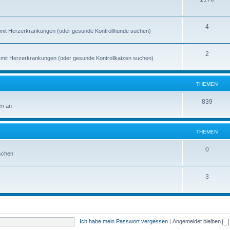
4
de mit Herzerkrankungen (oder gesunde Kontrollhunde suchen)
2
en mit Herzerkrankungen (oder gesunde Kontrollkatzen suchen)
THEMEN
839
en an
THEMEN
0
schen
3
Ich habe mein Passwort vergessen
|
Angemeldet bleiben