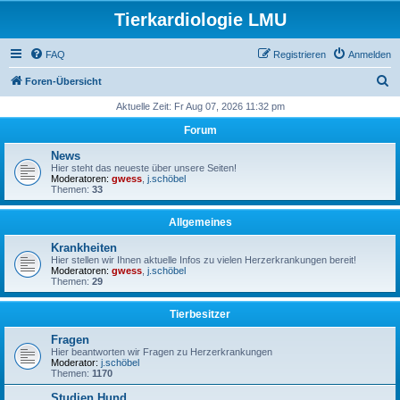
Tierkardiologie LMU
FAQ
Registrieren
Anmelden
S
Foren-Übersicht
u
Aktuelle Zeit: Fr Aug 07, 2026 11:32 pm
c
Forum
h
News
e
Hier steht das neueste über unsere Seiten!
Moderatoren:
gwess
,
j.schöbel
Themen:
33
Allgemeines
Krankheiten
Hier stellen wir Ihnen aktuelle Infos zu vielen Herzerkrankungen bereit!
Moderatoren:
gwess
,
j.schöbel
Themen:
29
Tierbesitzer
Fragen
Hier beantworten wir Fragen zu Herzerkrankungen
Moderator:
j.schöbel
Themen:
1170
Studien Hund