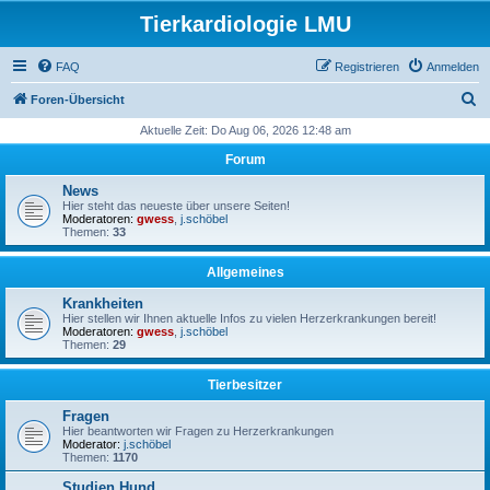
Tierkardiologie LMU
FAQ
Registrieren
Anmelden
S
Foren-Übersicht
u
Aktuelle Zeit: Do Aug 06, 2026 12:48 am
c
Forum
h
News
e
Hier steht das neueste über unsere Seiten!
Moderatoren:
gwess
,
j.schöbel
Themen:
33
Allgemeines
Krankheiten
Hier stellen wir Ihnen aktuelle Infos zu vielen Herzerkrankungen bereit!
Moderatoren:
gwess
,
j.schöbel
Themen:
29
Tierbesitzer
Fragen
Hier beantworten wir Fragen zu Herzerkrankungen
Moderator:
j.schöbel
Themen:
1170
Studien Hund