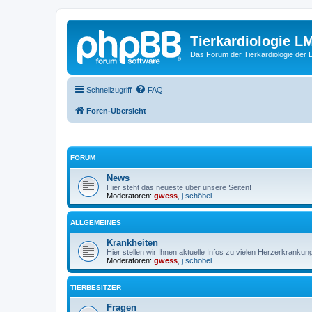
Tierkardiologie L
Das Forum der Tierkardiologie der
Schnellzugriff
FAQ
Foren-Übersicht
FORUM
News
Hier steht das neueste über unsere Seiten!
Moderatoren:
gwess
,
j.schöbel
ALLGEMEINES
Krankheiten
Hier stellen wir Ihnen aktuelle Infos zu vielen Herzerkrankung
Moderatoren:
gwess
,
j.schöbel
TIERBESITZER
Fragen