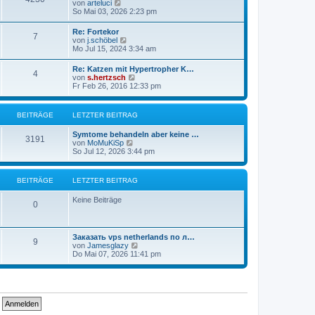
N
von
arteluci
B
e
So Mai 03, 2026 2:23 pm
e
u
i
e
t
Re: Fortekor
7
s
r
N
von
j.schöbel
t
a
e
Mo Jul 15, 2024 3:34 am
e
g
u
r
e
Re: Katzen mit Hypertropher K…
B
4
s
N
von
s.hertzsch
e
t
e
Fr Feb 26, 2016 12:33 pm
i
e
u
t
r
e
r
B
s
a
BEITRÄGE
LETZTER BEITRAG
e
t
g
i
e
t
Symtome behandeln aber keine …
r
3191
r
N
von
MoMuKiSp
B
a
e
So Jul 12, 2026 3:44 pm
e
g
u
i
e
t
s
r
BEITRÄGE
LETZTER BEITRAG
t
a
e
g
Keine Beiträge
r
0
B
e
i
t
Заказать vps netherlands по л…
9
r
N
von
Jamesglazy
a
e
Do Mai 07, 2026 11:41 pm
g
u
e
s
t
e
r
B