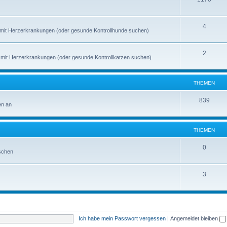
4
de mit Herzerkrankungen (oder gesunde Kontrollhunde suchen)
2
en mit Herzerkrankungen (oder gesunde Kontrollkatzen suchen)
THEMEN
839
en an
THEMEN
0
schen
3
Ich habe mein Passwort vergessen
|
Angemeldet bleiben