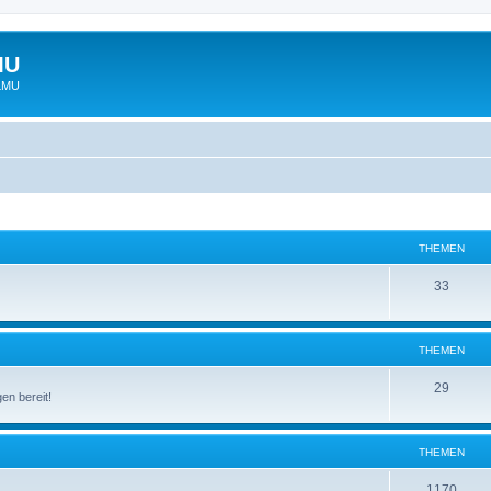
MU
 LMU
THEMEN
33
THEMEN
29
en bereit!
THEMEN
1170