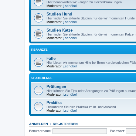
Hier beantworten wir Fragen zu Herzerkrankungen
Moderator:
j.schöbel
Studien Hund
Hier finden Sie aktuelle Studien, für die wir momentan Hun
Moderator:
j.schöbel
Studien Katze
Hier finden Sie aktuelle Studien, für die wir momentan Katz
Moderator:
j.schöbel
TIERÄRZTE
Fälle
Hier bieten wir momentan Hilfe bei Ihren kardiologischen Fäll
Moderator:
j.schöbel
STUDIERENDE
Prüfungen
Hier können Sie Tips oder Anregungen zu Prüfungen austau
Moderator:
j.schöbel
Praktika
Diskutieren Sie hier Praktika im In- und Ausland
Moderator:
j.schöbel
ANMELDEN
•
REGISTRIEREN
Benutzername:
Passwort: