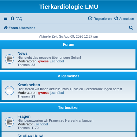
Tierkardiologie LMU
FAQ
Registrieren
Anmelden
S
Foren-Übersicht
u
Aktuelle Zeit: So Aug 09, 2026 12:27 pm
c
Forum
h
News
e
Hier steht das neueste über unsere Seiten!
Moderatoren:
gwess
,
j.schöbel
Themen:
33
Allgemeines
Krankheiten
Hier stellen wir Ihnen aktuelle Infos zu vielen Herzerkrankungen bereit!
Moderatoren:
gwess
,
j.schöbel
Themen:
29
Tierbesitzer
Fragen
Hier beantworten wir Fragen zu Herzerkrankungen
Moderator:
j.schöbel
Themen:
1170
Studien Hund