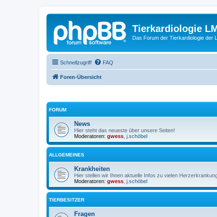
Tierkardiologie L
Das Forum der Tierkardiologie der
Schnellzugriff
FAQ
Foren-Übersicht
FORUM
News
Hier steht das neueste über unsere Seiten!
Moderatoren:
gwess
,
j.schöbel
ALLGEMEINES
Krankheiten
Hier stellen wir Ihnen aktuelle Infos zu vielen Herzerkrankung
Moderatoren:
gwess
,
j.schöbel
TIERBESITZER
Fragen