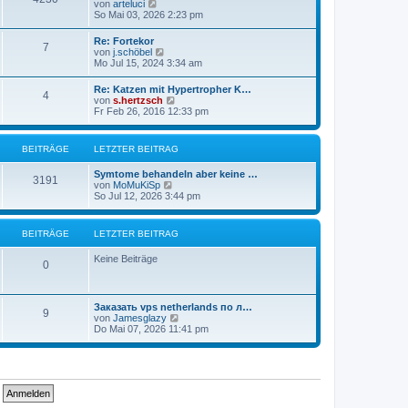
N
von
arteluci
B
e
So Mai 03, 2026 2:23 pm
e
u
i
e
t
Re: Fortekor
7
s
r
N
von
j.schöbel
t
a
e
Mo Jul 15, 2024 3:34 am
e
g
u
r
e
Re: Katzen mit Hypertropher K…
B
4
s
N
von
s.hertzsch
e
t
e
Fr Feb 26, 2016 12:33 pm
i
e
u
t
r
e
r
B
s
a
BEITRÄGE
LETZTER BEITRAG
e
t
g
i
e
t
Symtome behandeln aber keine …
r
3191
r
N
von
MoMuKiSp
B
a
e
So Jul 12, 2026 3:44 pm
e
g
u
i
e
t
s
r
BEITRÄGE
LETZTER BEITRAG
t
a
e
g
Keine Beiträge
r
0
B
e
i
t
Заказать vps netherlands по л…
9
r
N
von
Jamesglazy
a
e
Do Mai 07, 2026 11:41 pm
g
u
e
s
t
e
r
B