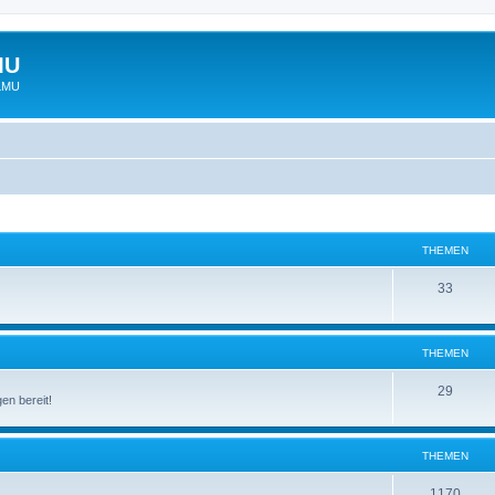
MU
 LMU
THEMEN
33
THEMEN
29
en bereit!
THEMEN
1170