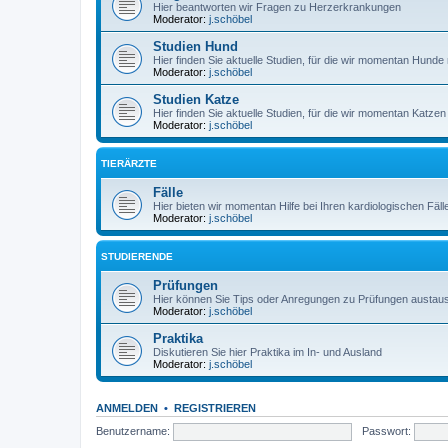
Hier beantworten wir Fragen zu Herzerkrankungen
Moderator:
j.schöbel
Studien Hund
Hier finden Sie aktuelle Studien, für die wir momentan Hun
Moderator:
j.schöbel
Studien Katze
Hier finden Sie aktuelle Studien, für die wir momentan Katz
Moderator:
j.schöbel
TIERÄRZTE
Fälle
Hier bieten wir momentan Hilfe bei Ihren kardiologischen Fäll
Moderator:
j.schöbel
STUDIERENDE
Prüfungen
Hier können Sie Tips oder Anregungen zu Prüfungen austau
Moderator:
j.schöbel
Praktika
Diskutieren Sie hier Praktika im In- und Ausland
Moderator:
j.schöbel
ANMELDEN
•
REGISTRIEREN
Benutzername:
Passwort: