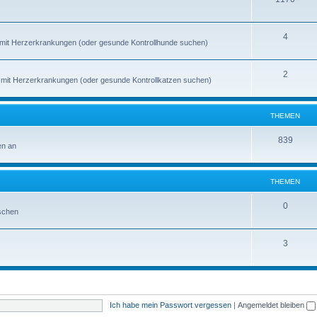
4
de mit Herzerkrankungen (oder gesunde Kontrollhunde suchen)
2
en mit Herzerkrankungen (oder gesunde Kontrollkatzen suchen)
THEMEN
839
en an
THEMEN
0
schen
3
Ich habe mein Passwort vergessen
|
Angemeldet bleiben