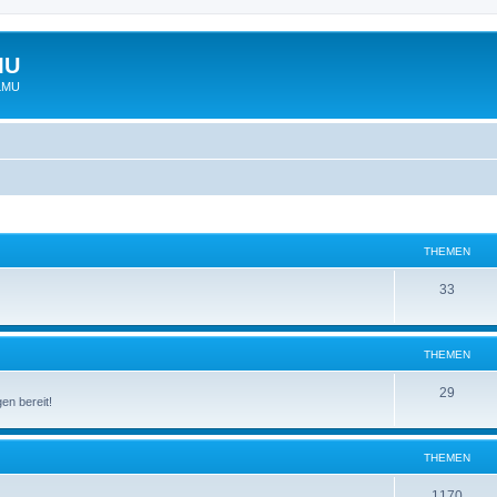
MU
 LMU
THEMEN
33
THEMEN
29
en bereit!
THEMEN
1170