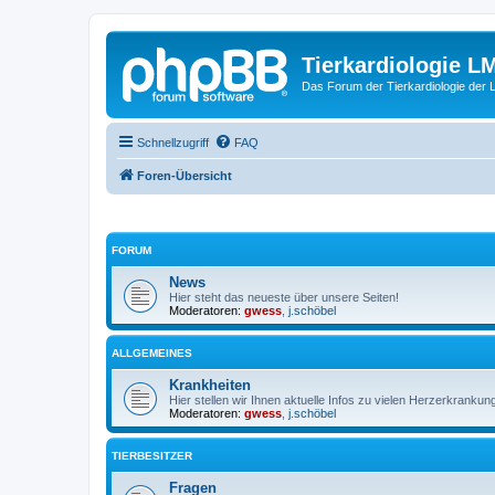
Tierkardiologie L
Das Forum der Tierkardiologie der
Schnellzugriff
FAQ
Foren-Übersicht
FORUM
News
Hier steht das neueste über unsere Seiten!
Moderatoren:
gwess
,
j.schöbel
ALLGEMEINES
Krankheiten
Hier stellen wir Ihnen aktuelle Infos zu vielen Herzerkrankung
Moderatoren:
gwess
,
j.schöbel
TIERBESITZER
Fragen