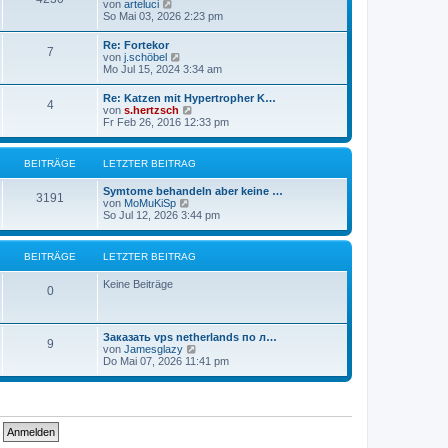
N
von
arteluci
B
e
So Mai 03, 2026 2:23 pm
e
u
i
e
t
Re: Fortekor
7
s
r
N
von
j.schöbel
t
a
e
Mo Jul 15, 2024 3:34 am
e
g
u
r
e
Re: Katzen mit Hypertropher K…
B
4
s
N
von
s.hertzsch
e
t
e
Fr Feb 26, 2016 12:33 pm
i
e
u
t
r
e
r
B
s
a
BEITRÄGE
LETZTER BEITRAG
e
t
g
i
e
t
Symtome behandeln aber keine …
r
3191
r
N
von
MoMuKiSp
B
a
e
So Jul 12, 2026 3:44 pm
e
g
u
i
e
t
s
r
BEITRÄGE
LETZTER BEITRAG
t
a
e
g
Keine Beiträge
r
0
B
e
i
t
Заказать vps netherlands по л…
9
r
N
von
Jamesglazy
a
e
Do Mai 07, 2026 11:41 pm
g
u
e
s
t
e
r
B