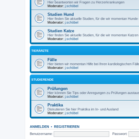
Hier beantworten wir Fragen zu Herzerkrankungen
Moderator:
j.schöbel
Studien Hund
Hier finden Sie aktuelle Studien, für die wir momentan Hun
Moderator:
j.schöbel
Studien Katze
Hier finden Sie aktuelle Studien, für die wir momentan Katz
Moderator:
j.schöbel
TIERÄRZTE
Fälle
Hier bieten wir momentan Hilfe bei Ihren kardiologischen Fäll
Moderator:
j.schöbel
STUDIERENDE
Prüfungen
Hier können Sie Tips oder Anregungen zu Prüfungen austau
Moderator:
j.schöbel
Praktika
Diskutieren Sie hier Praktika im In- und Ausland
Moderator:
j.schöbel
ANMELDEN
•
REGISTRIEREN
Benutzername:
Passwort: