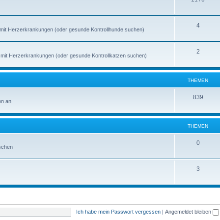
4
de mit Herzerkrankungen (oder gesunde Kontrollhunde suchen)
2
en mit Herzerkrankungen (oder gesunde Kontrollkatzen suchen)
THEMEN
839
en an
THEMEN
0
schen
3
Ich habe mein Passwort vergessen
|
Angemeldet bleiben