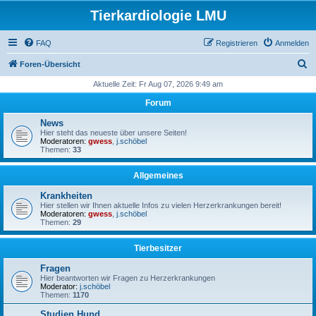
Tierkardiologie LMU
FAQ
Registrieren
Anmelden
S
Foren-Übersicht
u
Aktuelle Zeit: Fr Aug 07, 2026 9:49 am
c
Forum
h
News
e
Hier steht das neueste über unsere Seiten!
Moderatoren:
gwess
,
j.schöbel
Themen:
33
Allgemeines
Krankheiten
Hier stellen wir Ihnen aktuelle Infos zu vielen Herzerkrankungen bereit!
Moderatoren:
gwess
,
j.schöbel
Themen:
29
Tierbesitzer
Fragen
Hier beantworten wir Fragen zu Herzerkrankungen
Moderator:
j.schöbel
Themen:
1170
Studien Hund