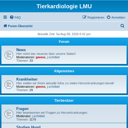
Tierkardiologie LMU
FAQ
Registrieren
Anmelden
S
Foren-Übersicht
u
Aktuelle Zeit: Sa Aug 08, 2026 6:42 pm
c
Forum
h
News
e
Hier steht das neueste über unsere Seiten!
Moderatoren:
gwess
,
j.schöbel
Themen:
33
Allgemeines
Krankheiten
Hier stellen wir Ihnen aktuelle Infos zu vielen Herzerkrankungen bereit!
Moderatoren:
gwess
,
j.schöbel
Themen:
29
Tierbesitzer
Fragen
Hier beantworten wir Fragen zu Herzerkrankungen
Moderator:
j.schöbel
Themen:
1170
Studien Hund