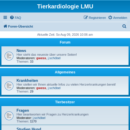
Tierkardiologie LMU
FAQ
Registrieren
Anmelden
S
Foren-Übersicht
u
Aktuelle Zeit: So Aug 09, 2026 10:06 am
c
Forum
h
News
e
Hier steht das neueste über unsere Seiten!
Moderatoren:
gwess
,
j.schöbel
Themen:
33
Allgemeines
Krankheiten
Hier stellen wir Ihnen aktuelle Infos zu vielen Herzerkrankungen bereit!
Moderatoren:
gwess
,
j.schöbel
Themen:
29
Tierbesitzer
Fragen
Hier beantworten wir Fragen zu Herzerkrankungen
Moderator:
j.schöbel
Themen:
1170
Studien Hund