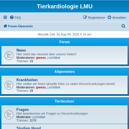
Tierkardiologie LMU
FAQ
Registrieren
Anmelden
S
Foren-Übersicht
u
Aktuelle Zeit: So Aug 09, 2026 5:16 am
c
Forum
h
News
e
Hier steht das neueste über unsere Seiten!
Moderatoren:
gwess
,
j.schöbel
Themen:
33
Allgemeines
Krankheiten
Hier stellen wir Ihnen aktuelle Infos zu vielen Herzerkrankungen bereit!
Moderatoren:
gwess
,
j.schöbel
Themen:
29
Tierbesitzer
Fragen
Hier beantworten wir Fragen zu Herzerkrankungen
Moderator:
j.schöbel
Themen:
1170
Studien Hund