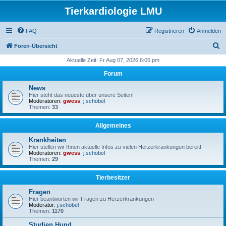
Tierkardiologie LMU
FAQ
Registrieren
Anmelden
S
Foren-Übersicht
u
Aktuelle Zeit: Fr Aug 07, 2026 6:05 pm
c
Forum
h
News
e
Hier steht das neueste über unsere Seiten!
Moderatoren:
gwess
,
j.schöbel
Themen:
33
Allgemeines
Krankheiten
Hier stellen wir Ihnen aktuelle Infos zu vielen Herzerkrankungen bereit!
Moderatoren:
gwess
,
j.schöbel
Themen:
29
Tierbesitzer
Fragen
Hier beantworten wir Fragen zu Herzerkrankungen
Moderator:
j.schöbel
Themen:
1170
Studien Hund