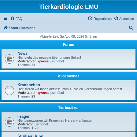
Tierkardiologie LMU
FAQ
Registrieren
Anmelden
S
Foren-Übersicht
u
Aktuelle Zeit: Sa Aug 08, 2026 5:42 am
c
Forum
h
News
e
Hier steht das neueste über unsere Seiten!
Moderatoren:
gwess
,
j.schöbel
Themen:
33
Allgemeines
Krankheiten
Hier stellen wir Ihnen aktuelle Infos zu vielen Herzerkrankungen bereit!
Moderatoren:
gwess
,
j.schöbel
Themen:
29
Tierbesitzer
Fragen
Hier beantworten wir Fragen zu Herzerkrankungen
Moderator:
j.schöbel
Themen:
1170
Studien Hund