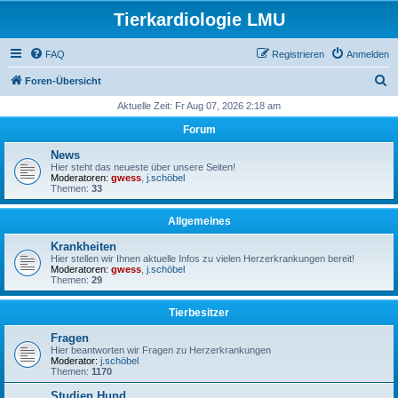
Tierkardiologie LMU
FAQ
Registrieren
Anmelden
S
Foren-Übersicht
u
Aktuelle Zeit: Fr Aug 07, 2026 2:18 am
c
Forum
h
News
e
Hier steht das neueste über unsere Seiten!
Moderatoren:
gwess
,
j.schöbel
Themen:
33
Allgemeines
Krankheiten
Hier stellen wir Ihnen aktuelle Infos zu vielen Herzerkrankungen bereit!
Moderatoren:
gwess
,
j.schöbel
Themen:
29
Tierbesitzer
Fragen
Hier beantworten wir Fragen zu Herzerkrankungen
Moderator:
j.schöbel
Themen:
1170
Studien Hund