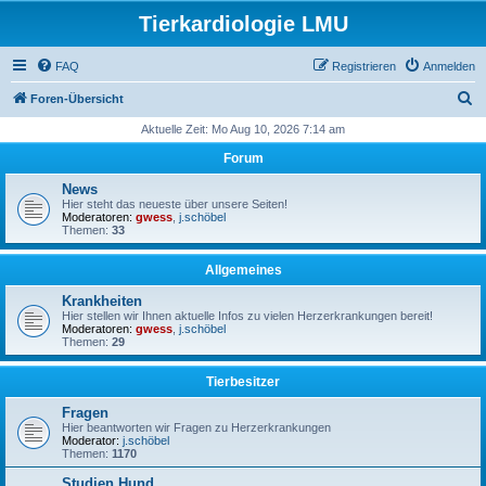
Tierkardiologie LMU
FAQ
Registrieren
Anmelden
S
Foren-Übersicht
u
Aktuelle Zeit: Mo Aug 10, 2026 7:14 am
c
Forum
h
News
e
Hier steht das neueste über unsere Seiten!
Moderatoren:
gwess
,
j.schöbel
Themen:
33
Allgemeines
Krankheiten
Hier stellen wir Ihnen aktuelle Infos zu vielen Herzerkrankungen bereit!
Moderatoren:
gwess
,
j.schöbel
Themen:
29
Tierbesitzer
Fragen
Hier beantworten wir Fragen zu Herzerkrankungen
Moderator:
j.schöbel
Themen:
1170
Studien Hund