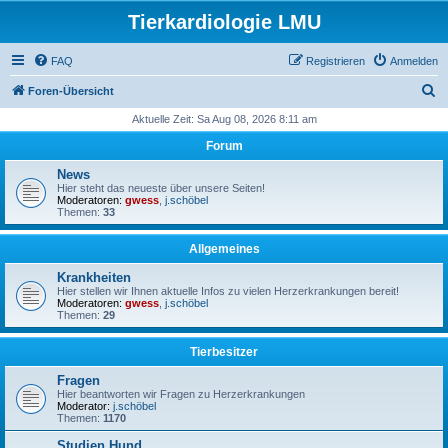
Tierkardiologie LMU
FAQ
Registrieren
Anmelden
S
Foren-Übersicht
u
Aktuelle Zeit: Sa Aug 08, 2026 8:11 am
c
Forum
h
News
e
Hier steht das neueste über unsere Seiten!
Moderatoren:
gwess
,
j.schöbel
Themen:
33
Allgemeines
Krankheiten
Hier stellen wir Ihnen aktuelle Infos zu vielen Herzerkrankungen bereit!
Moderatoren:
gwess
,
j.schöbel
Themen:
29
Tierbesitzer
Fragen
Hier beantworten wir Fragen zu Herzerkrankungen
Moderator:
j.schöbel
Themen:
1170
Studien Hund