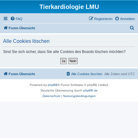
Tierkardiologie LMU
FAQ
Registrieren
Anmelden
S
Foren-Übersicht
u
Alle Cookies löschen
c
h
Sind Sie sich sicher, dass Sie alle Cookies des Boards löschen möchten?
e
Foren-Übersicht
Alle Cookies löschen
Alle Zeiten sind
UTC
Powered by
phpBB
® Forum Software © phpBB Limited
Deutsche Übersetzung durch
phpBB.de
Datenschutz
|
Nutzungsbedingungen