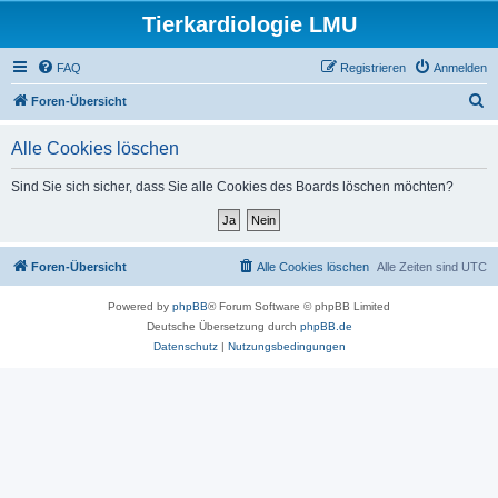
Tierkardiologie LMU
FAQ
Registrieren
Anmelden
S
Foren-Übersicht
u
Alle Cookies löschen
c
h
Sind Sie sich sicher, dass Sie alle Cookies des Boards löschen möchten?
e
Foren-Übersicht
Alle Cookies löschen
Alle Zeiten sind
UTC
Powered by
phpBB
® Forum Software © phpBB Limited
Deutsche Übersetzung durch
phpBB.de
Datenschutz
|
Nutzungsbedingungen