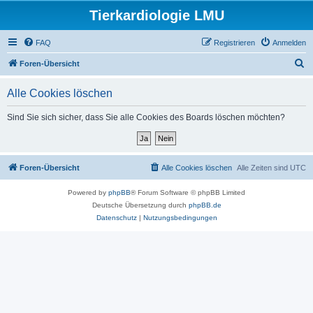
Tierkardiologie LMU
FAQ
Registrieren
Anmelden
S
Foren-Übersicht
u
Alle Cookies löschen
c
h
Sind Sie sich sicher, dass Sie alle Cookies des Boards löschen möchten?
e
Foren-Übersicht
Alle Cookies löschen
Alle Zeiten sind
UTC
Powered by
phpBB
® Forum Software © phpBB Limited
Deutsche Übersetzung durch
phpBB.de
Datenschutz
|
Nutzungsbedingungen