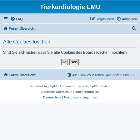
Tierkardiologie LMU
FAQ
Registrieren
Anmelden
S
Foren-Übersicht
u
Alle Cookies löschen
c
h
Sind Sie sich sicher, dass Sie alle Cookies des Boards löschen möchten?
e
Foren-Übersicht
Alle Cookies löschen
Alle Zeiten sind
UTC
Powered by
phpBB
® Forum Software © phpBB Limited
Deutsche Übersetzung durch
phpBB.de
Datenschutz
|
Nutzungsbedingungen