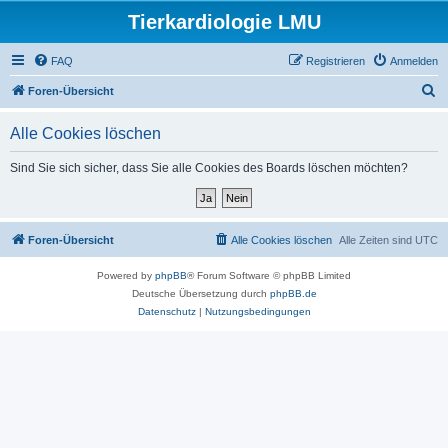
Tierkardiologie LMU
FAQ
Registrieren
Anmelden
S
Foren-Übersicht
u
Alle Cookies löschen
c
h
Sind Sie sich sicher, dass Sie alle Cookies des Boards löschen möchten?
e
Foren-Übersicht
Alle Cookies löschen
Alle Zeiten sind
UTC
Powered by
phpBB
® Forum Software © phpBB Limited
Deutsche Übersetzung durch
phpBB.de
Datenschutz
|
Nutzungsbedingungen