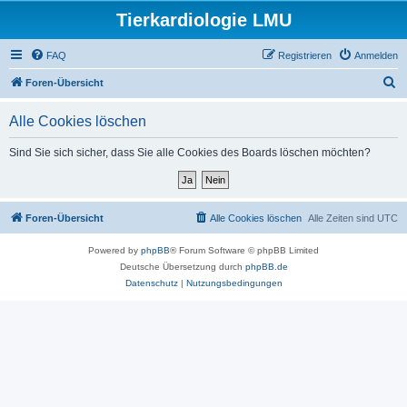
Tierkardiologie LMU
FAQ
Registrieren
Anmelden
S
Foren-Übersicht
u
Alle Cookies löschen
c
h
Sind Sie sich sicher, dass Sie alle Cookies des Boards löschen möchten?
e
Foren-Übersicht
Alle Cookies löschen
Alle Zeiten sind
UTC
Powered by
phpBB
® Forum Software © phpBB Limited
Deutsche Übersetzung durch
phpBB.de
Datenschutz
|
Nutzungsbedingungen