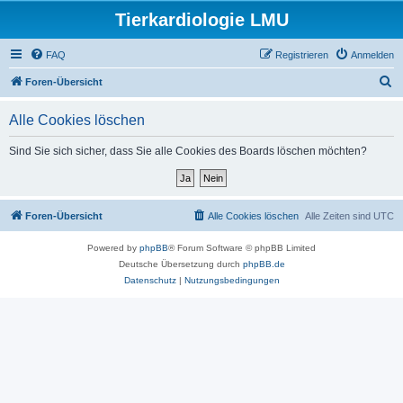
Tierkardiologie LMU
FAQ
Registrieren
Anmelden
S
Foren-Übersicht
u
Alle Cookies löschen
c
h
Sind Sie sich sicher, dass Sie alle Cookies des Boards löschen möchten?
e
Foren-Übersicht
Alle Cookies löschen
Alle Zeiten sind
UTC
Powered by
phpBB
® Forum Software © phpBB Limited
Deutsche Übersetzung durch
phpBB.de
Datenschutz
|
Nutzungsbedingungen