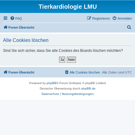
Tierkardiologie LMU
FAQ
Registrieren
Anmelden
S
Foren-Übersicht
u
Alle Cookies löschen
c
h
Sind Sie sich sicher, dass Sie alle Cookies des Boards löschen möchten?
e
Foren-Übersicht
Alle Cookies löschen
Alle Zeiten sind
UTC
Powered by
phpBB
® Forum Software © phpBB Limited
Deutsche Übersetzung durch
phpBB.de
Datenschutz
|
Nutzungsbedingungen