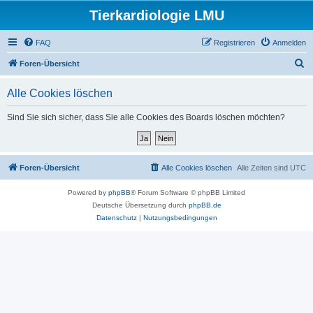
Tierkardiologie LMU
FAQ
Registrieren
Anmelden
S
Foren-Übersicht
u
Alle Cookies löschen
c
h
Sind Sie sich sicher, dass Sie alle Cookies des Boards löschen möchten?
e
Foren-Übersicht
Alle Cookies löschen
Alle Zeiten sind
UTC
Powered by
phpBB
® Forum Software © phpBB Limited
Deutsche Übersetzung durch
phpBB.de
Datenschutz
|
Nutzungsbedingungen