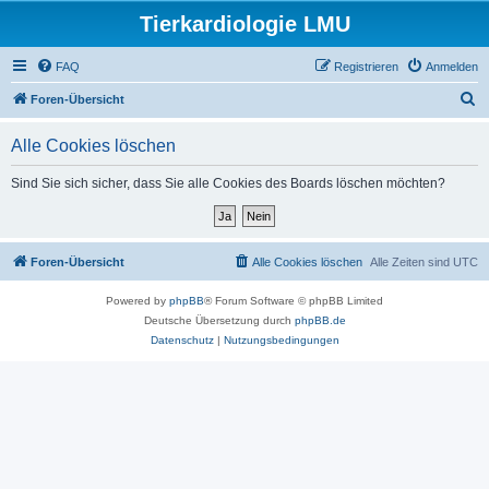
Tierkardiologie LMU
FAQ
Registrieren
Anmelden
S
Foren-Übersicht
u
Alle Cookies löschen
c
h
Sind Sie sich sicher, dass Sie alle Cookies des Boards löschen möchten?
e
Foren-Übersicht
Alle Cookies löschen
Alle Zeiten sind
UTC
Powered by
phpBB
® Forum Software © phpBB Limited
Deutsche Übersetzung durch
phpBB.de
Datenschutz
|
Nutzungsbedingungen