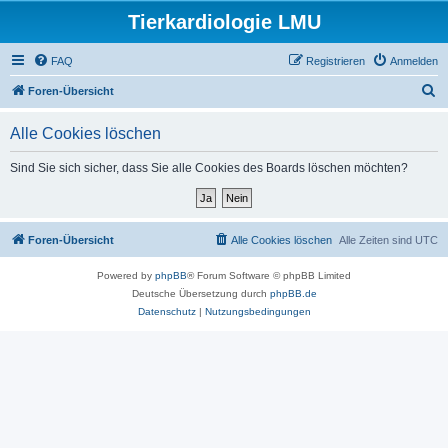
Tierkardiologie LMU
FAQ
Registrieren
Anmelden
S
Foren-Übersicht
u
Alle Cookies löschen
c
h
Sind Sie sich sicher, dass Sie alle Cookies des Boards löschen möchten?
e
Foren-Übersicht
Alle Cookies löschen
Alle Zeiten sind
UTC
Powered by
phpBB
® Forum Software © phpBB Limited
Deutsche Übersetzung durch
phpBB.de
Datenschutz
|
Nutzungsbedingungen