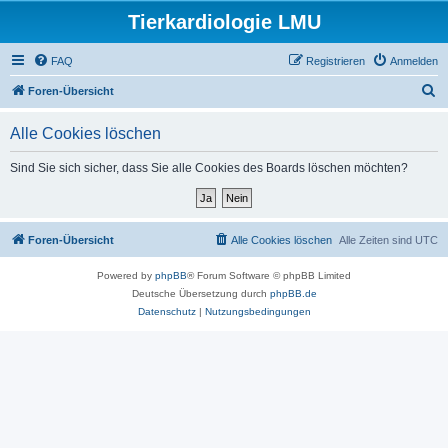
Tierkardiologie LMU
FAQ
Registrieren
Anmelden
S
Foren-Übersicht
u
Alle Cookies löschen
c
h
Sind Sie sich sicher, dass Sie alle Cookies des Boards löschen möchten?
e
Foren-Übersicht
Alle Cookies löschen
Alle Zeiten sind
UTC
Powered by
phpBB
® Forum Software © phpBB Limited
Deutsche Übersetzung durch
phpBB.de
Datenschutz
|
Nutzungsbedingungen