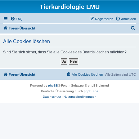
Tierkardiologie LMU
FAQ
Registrieren
Anmelden
S
Foren-Übersicht
u
Alle Cookies löschen
c
h
Sind Sie sich sicher, dass Sie alle Cookies des Boards löschen möchten?
e
Foren-Übersicht
Alle Cookies löschen
Alle Zeiten sind
UTC
Powered by
phpBB
® Forum Software © phpBB Limited
Deutsche Übersetzung durch
phpBB.de
Datenschutz
|
Nutzungsbedingungen