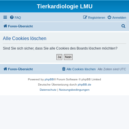
Tierkardiologie LMU
FAQ
Registrieren
Anmelden
S
Foren-Übersicht
u
Alle Cookies löschen
c
h
Sind Sie sich sicher, dass Sie alle Cookies des Boards löschen möchten?
e
Foren-Übersicht
Alle Cookies löschen
Alle Zeiten sind
UTC
Powered by
phpBB
® Forum Software © phpBB Limited
Deutsche Übersetzung durch
phpBB.de
Datenschutz
|
Nutzungsbedingungen