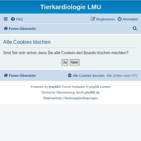
Tierkardiologie LMU
FAQ
Registrieren
Anmelden
S
Foren-Übersicht
u
Alle Cookies löschen
c
h
Sind Sie sich sicher, dass Sie alle Cookies des Boards löschen möchten?
e
Foren-Übersicht
Alle Cookies löschen
Alle Zeiten sind
UTC
Powered by
phpBB
® Forum Software © phpBB Limited
Deutsche Übersetzung durch
phpBB.de
Datenschutz
|
Nutzungsbedingungen