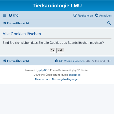
Tierkardiologie LMU
FAQ
Registrieren
Anmelden
S
Foren-Übersicht
u
Alle Cookies löschen
c
h
Sind Sie sich sicher, dass Sie alle Cookies des Boards löschen möchten?
e
Foren-Übersicht
Alle Cookies löschen
Alle Zeiten sind
UTC
Powered by
phpBB
® Forum Software © phpBB Limited
Deutsche Übersetzung durch
phpBB.de
Datenschutz
|
Nutzungsbedingungen