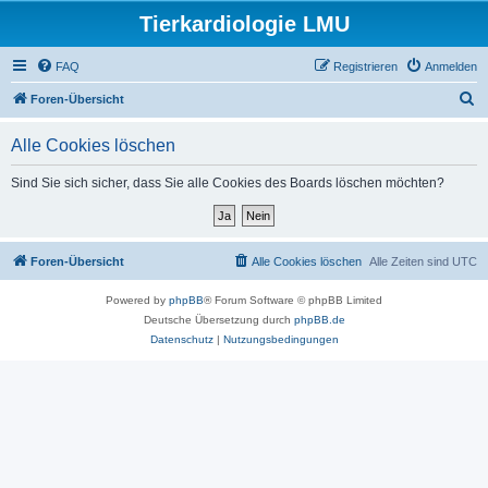
Tierkardiologie LMU
FAQ
Registrieren
Anmelden
S
Foren-Übersicht
u
Alle Cookies löschen
c
h
Sind Sie sich sicher, dass Sie alle Cookies des Boards löschen möchten?
e
Foren-Übersicht
Alle Cookies löschen
Alle Zeiten sind
UTC
Powered by
phpBB
® Forum Software © phpBB Limited
Deutsche Übersetzung durch
phpBB.de
Datenschutz
|
Nutzungsbedingungen