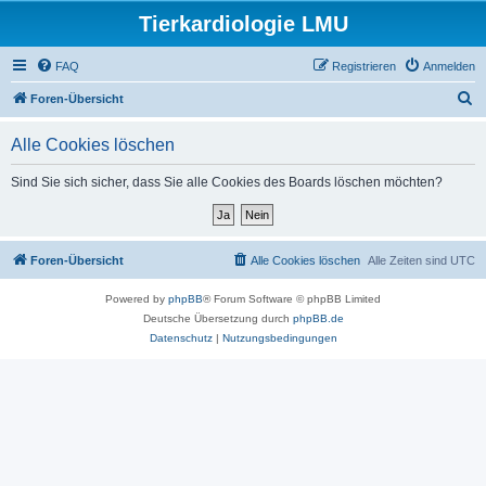
Tierkardiologie LMU
FAQ
Registrieren
Anmelden
S
Foren-Übersicht
u
Alle Cookies löschen
c
h
Sind Sie sich sicher, dass Sie alle Cookies des Boards löschen möchten?
e
Foren-Übersicht
Alle Cookies löschen
Alle Zeiten sind
UTC
Powered by
phpBB
® Forum Software © phpBB Limited
Deutsche Übersetzung durch
phpBB.de
Datenschutz
|
Nutzungsbedingungen