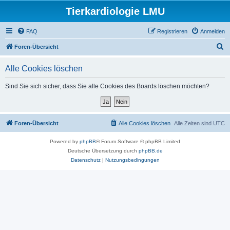
Tierkardiologie LMU
FAQ
Registrieren
Anmelden
S
Foren-Übersicht
u
Alle Cookies löschen
c
h
Sind Sie sich sicher, dass Sie alle Cookies des Boards löschen möchten?
e
Foren-Übersicht
Alle Cookies löschen
Alle Zeiten sind
UTC
Powered by
phpBB
® Forum Software © phpBB Limited
Deutsche Übersetzung durch
phpBB.de
Datenschutz
|
Nutzungsbedingungen