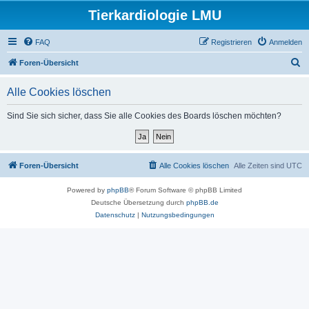
Tierkardiologie LMU
FAQ
Registrieren
Anmelden
S
Foren-Übersicht
u
Alle Cookies löschen
c
h
Sind Sie sich sicher, dass Sie alle Cookies des Boards löschen möchten?
e
Foren-Übersicht
Alle Cookies löschen
Alle Zeiten sind
UTC
Powered by
phpBB
® Forum Software © phpBB Limited
Deutsche Übersetzung durch
phpBB.de
Datenschutz
|
Nutzungsbedingungen