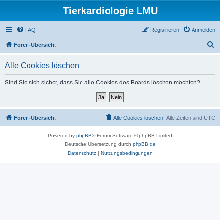
Tierkardiologie LMU
FAQ
Registrieren
Anmelden
S
Foren-Übersicht
u
Alle Cookies löschen
c
h
Sind Sie sich sicher, dass Sie alle Cookies des Boards löschen möchten?
e
Foren-Übersicht
Alle Cookies löschen
Alle Zeiten sind
UTC
Powered by
phpBB
® Forum Software © phpBB Limited
Deutsche Übersetzung durch
phpBB.de
Datenschutz
|
Nutzungsbedingungen