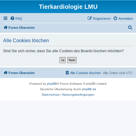
Tierkardiologie LMU
FAQ
Registrieren
Anmelden
S
Foren-Übersicht
u
Alle Cookies löschen
c
h
Sind Sie sich sicher, dass Sie alle Cookies des Boards löschen möchten?
e
Foren-Übersicht
Alle Cookies löschen
Alle Zeiten sind
UTC
Powered by
phpBB
® Forum Software © phpBB Limited
Deutsche Übersetzung durch
phpBB.de
Datenschutz
|
Nutzungsbedingungen