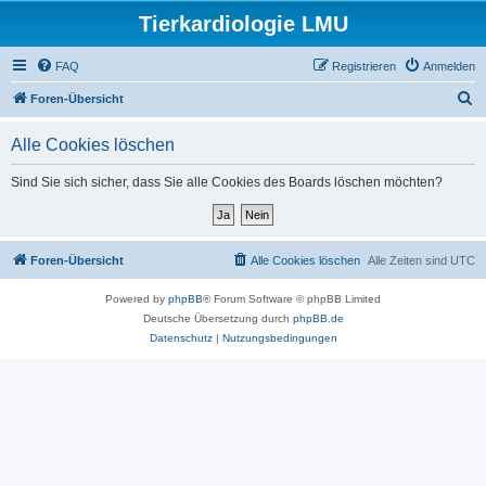
Tierkardiologie LMU
FAQ
Registrieren
Anmelden
S
Foren-Übersicht
u
Alle Cookies löschen
c
h
Sind Sie sich sicher, dass Sie alle Cookies des Boards löschen möchten?
e
Foren-Übersicht
Alle Cookies löschen
Alle Zeiten sind
UTC
Powered by
phpBB
® Forum Software © phpBB Limited
Deutsche Übersetzung durch
phpBB.de
Datenschutz
|
Nutzungsbedingungen