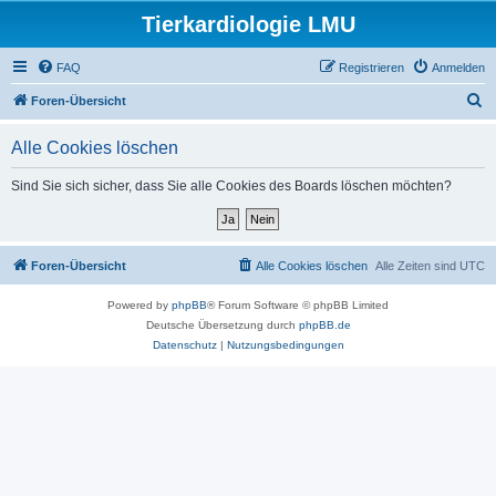
Tierkardiologie LMU
FAQ
Registrieren
Anmelden
S
Foren-Übersicht
u
Alle Cookies löschen
c
h
Sind Sie sich sicher, dass Sie alle Cookies des Boards löschen möchten?
e
Foren-Übersicht
Alle Cookies löschen
Alle Zeiten sind
UTC
Powered by
phpBB
® Forum Software © phpBB Limited
Deutsche Übersetzung durch
phpBB.de
Datenschutz
|
Nutzungsbedingungen