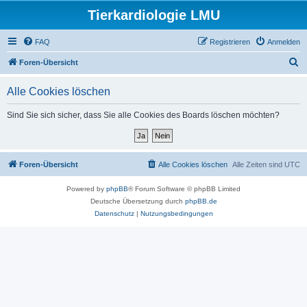
Tierkardiologie LMU
FAQ
Registrieren
Anmelden
S
Foren-Übersicht
u
Alle Cookies löschen
c
h
Sind Sie sich sicher, dass Sie alle Cookies des Boards löschen möchten?
e
Foren-Übersicht
Alle Cookies löschen
Alle Zeiten sind
UTC
Powered by
phpBB
® Forum Software © phpBB Limited
Deutsche Übersetzung durch
phpBB.de
Datenschutz
|
Nutzungsbedingungen