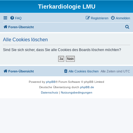
Tierkardiologie LMU
FAQ
Registrieren
Anmelden
S
Foren-Übersicht
u
Alle Cookies löschen
c
h
Sind Sie sich sicher, dass Sie alle Cookies des Boards löschen möchten?
e
Foren-Übersicht
Alle Cookies löschen
Alle Zeiten sind
UTC
Powered by
phpBB
® Forum Software © phpBB Limited
Deutsche Übersetzung durch
phpBB.de
Datenschutz
|
Nutzungsbedingungen