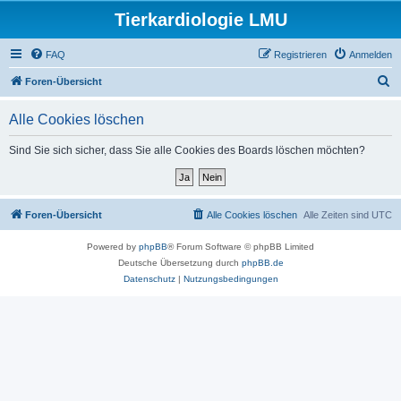
Tierkardiologie LMU
FAQ
Registrieren
Anmelden
S
Foren-Übersicht
u
Alle Cookies löschen
c
h
Sind Sie sich sicher, dass Sie alle Cookies des Boards löschen möchten?
e
Foren-Übersicht
Alle Cookies löschen
Alle Zeiten sind
UTC
Powered by
phpBB
® Forum Software © phpBB Limited
Deutsche Übersetzung durch
phpBB.de
Datenschutz
|
Nutzungsbedingungen