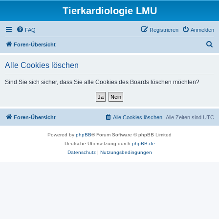
Tierkardiologie LMU
FAQ
Registrieren
Anmelden
S
Foren-Übersicht
u
Alle Cookies löschen
c
h
Sind Sie sich sicher, dass Sie alle Cookies des Boards löschen möchten?
e
Foren-Übersicht
Alle Cookies löschen
Alle Zeiten sind
UTC
Powered by
phpBB
® Forum Software © phpBB Limited
Deutsche Übersetzung durch
phpBB.de
Datenschutz
|
Nutzungsbedingungen