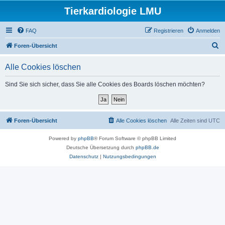
Tierkardiologie LMU
FAQ
Registrieren
Anmelden
S
Foren-Übersicht
u
Alle Cookies löschen
c
h
Sind Sie sich sicher, dass Sie alle Cookies des Boards löschen möchten?
e
Foren-Übersicht
Alle Cookies löschen
Alle Zeiten sind
UTC
Powered by
phpBB
® Forum Software © phpBB Limited
Deutsche Übersetzung durch
phpBB.de
Datenschutz
|
Nutzungsbedingungen