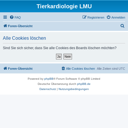
Tierkardiologie LMU
FAQ
Registrieren
Anmelden
S
Foren-Übersicht
u
Alle Cookies löschen
c
h
Sind Sie sich sicher, dass Sie alle Cookies des Boards löschen möchten?
e
Foren-Übersicht
Alle Cookies löschen
Alle Zeiten sind
UTC
Powered by
phpBB
® Forum Software © phpBB Limited
Deutsche Übersetzung durch
phpBB.de
Datenschutz
|
Nutzungsbedingungen