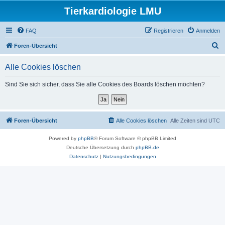
Tierkardiologie LMU
FAQ
Registrieren
Anmelden
S
Foren-Übersicht
u
Alle Cookies löschen
c
h
Sind Sie sich sicher, dass Sie alle Cookies des Boards löschen möchten?
e
Foren-Übersicht
Alle Cookies löschen
Alle Zeiten sind
UTC
Powered by
phpBB
® Forum Software © phpBB Limited
Deutsche Übersetzung durch
phpBB.de
Datenschutz
|
Nutzungsbedingungen